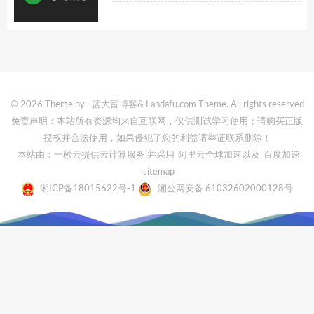
© 2026 Theme by-
蓝大富博客
& Landafu.com Theme. All rights reserved
免责声明：本站所有资源均来自互联网，仅供测试学习使用；请购买正版
授权并合法使用，如果侵犯了您的利益请举证联系删除！
本站由：一秒云提供云计算服务
|并采用
阿里云全球加速
以及
百度加速
sitemap
湘ICP备18015622号-1
湘公网安备 61032602000128号