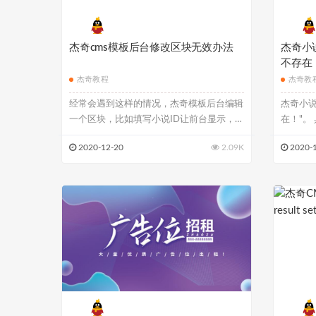
杰奇cms模板后台修改区块无效办法
杰奇小
不存在
杰奇教程
杰奇教
经常会遇到这样的情况，杰奇模板后台编辑
杰奇小
一个区块，比如填写小说ID让前台显示，但
在！"。
前台还...
因...
2020-12-20
2.09K
2020-