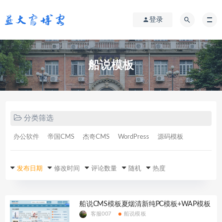
登录
船说模板
分类筛选
办公软件
帝国CMS
杰奇CMS
WordPress
源码模板
发布日期
修改时间
评论数量
随机
热度
船说CMS模板夏烟清新纯PC模板+WAP模板
客服007
船说模板