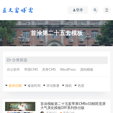
登录
首涂第二十五套模板
分类筛选
办公软件
帝国CMS
杰奇CMS
WordPress
源码模板
发布日期
修改时间
评论数量
随机
热度
首涂模板第二十五套苹果CMSv10精简宽屏
大气美化模板DIY系列拆分版
客服007
苹果CMS