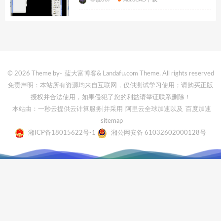
© 2026 Theme by-
蓝大富博客
& Landafu.com Theme. All rights reserved
免责声明：本站所有资源均来自互联网，仅供测试学习使用；请购买正版
授权并合法使用，如果侵犯了您的利益请举证联系删除！
本站由：一秒云提供云计算服务
|并采用
阿里云全球加速
以及
百度加速
sitemap
湘ICP备18015622号-1
湘公网安备 61032602000128号