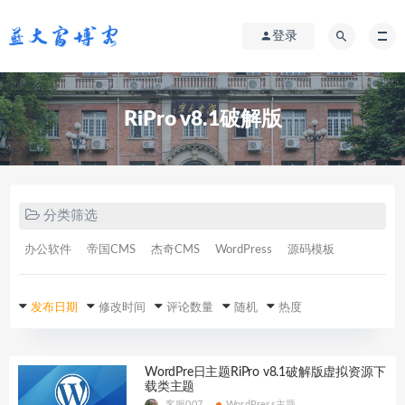
登录
RiPro v8.1破解版
分类筛选
办公软件
帝国CMS
杰奇CMS
WordPress
源码模板
发布日期
修改时间
评论数量
随机
热度
WordPre日主题RiPro v8.1破解版虚拟资源下
载类主题
客服007
WordPress主题