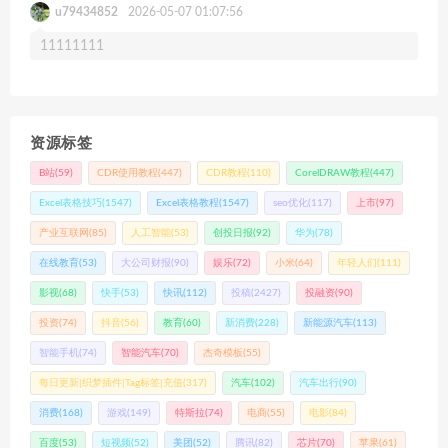
u79434852
2026-05-07 01:07:56
11111111
资源标签
B站
(59)
CDR使用教程
(447)
CDR教程
(110)
CorelDRAW教程
(447)
Excel表格技巧
(1547)
Excel表格教程
(1547)
seo优化
(117)
上市
(97)
产业互联网
(85)
人工智能
(53)
创投日报
(92)
华为
(78)
在线教育
(53)
大公司财报
(90)
娱乐
(72)
小米
(64)
年轻人们
(111)
影视
(68)
快手
(53)
快讯
(112)
投稿
(2427)
投融资
(90)
投资
(74)
抖音
(56)
教育
(60)
新消费
(228)
新能源汽车
(113)
智能手机
(74)
智能汽车
(70)
杰奇模板
(55)
每日更新|织梦插件|Tag标签|充值
(317)
汽车
(102)
汽车出行
(90)
消费
(168)
游戏
(149)
特斯拉
(74)
电商
(55)
电影
(84)
百度
(53)
短视频
(52)
美团
(52)
腾讯
(82)
芯片
(70)
苹果
(61)