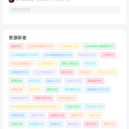
11111111
资源标签
B站
(59)
CDR使用教程
(447)
CDR教程
(110)
CorelDRAW教程
(447)
Excel表格技巧
(1547)
Excel表格教程
(1547)
seo优化
(117)
上市
(97)
产业互联网
(85)
人工智能
(53)
创投日报
(92)
华为
(78)
在线教育
(53)
大公司财报
(90)
娱乐
(72)
小米
(64)
年轻人们
(111)
影视
(68)
快手
(53)
快讯
(112)
投稿
(2427)
投融资
(90)
投资
(74)
抖音
(56)
教育
(60)
新消费
(228)
新能源汽车
(113)
智能手机
(74)
智能汽车
(70)
杰奇模板
(55)
每日更新|织梦插件|Tag标签|充值
(317)
汽车
(102)
汽车出行
(90)
消费
(168)
游戏
(149)
特斯拉
(74)
电商
(55)
电影
(84)
百度
(53)
短视频
(52)
美团
(52)
腾讯
(82)
芯片
(70)
苹果
(61)