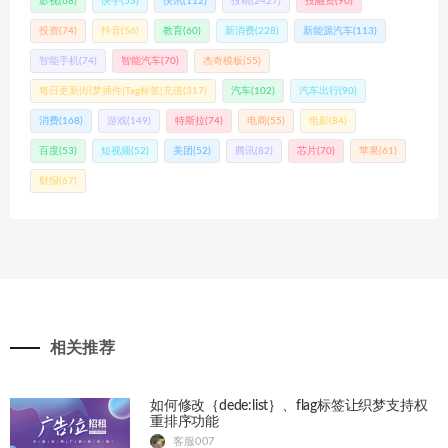
影视
(68)
快手
(53)
快讯
(112)
投稿
(2427)
投融资
(90)
投资
(74)
抖音
(56)
教育
(60)
新消费
(228)
新能源汽车
(113)
智能手机
(74)
智能汽车
(70)
杰奇模板
(55)
每日更新|织梦插件|Tag标签|充值
(317)
汽车
(102)
汽车出行
(90)
消费
(168)
游戏
(149)
特斯拉
(74)
电商
(55)
电影
(84)
百度
(53)
短视频
(52)
美团
(52)
腾讯
(82)
芯片
(70)
苹果
(61)
财报
(67)
相关推荐
如何修改｛dede:list｝、flag标签让织梦支持权
重排序功能
客服007