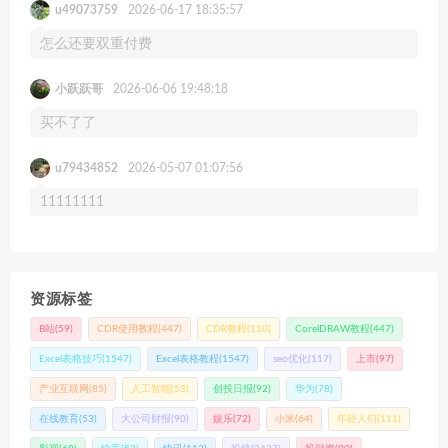
u49073759
2026-06-17 18:35:57
怎么还要双重付费
小跃跃哥
2026-06-06 19:48:18
买不了了
u79434852
2026-05-07 01:07:56
11111111
资源标签
B站
(59)
CDR使用教程
(447)
CDR教程
(110)
CorelDRAW教程
(447)
Excel表格技巧
(1547)
Excel表格教程
(1547)
seo优化
(117)
上市
(97)
产业互联网
(85)
人工智能
(53)
创投日报
(92)
华为
(78)
在线教育
(53)
大公司财报
(90)
娱乐
(72)
小米
(64)
年轻人们
(111)