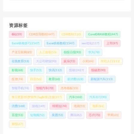
资源标签
B站
(59)
CDR使用教程
(447)
CDR教程
(110)
CorelDRAW教程
(447)
Excel表格技巧
(1547)
Excel表格教程
(1547)
seo优化
(117)
上市
(97)
产业互联网
(85)
人工智能
(53)
创投日报
(92)
华为
(78)
在线教育
(53)
大公司财报
(90)
娱乐
(72)
小米
(64)
年轻人们
(111)
影视
(68)
快手
(53)
快讯
(112)
投稿
(2427)
投融资
(90)
投资
(74)
抖音
(56)
教育
(60)
新消费
(228)
新能源汽车
(113)
智能手机
(74)
智能汽车
(70)
杰奇模板
(55)
每日更新|织梦插件|Tag标签|充值
(317)
汽车
(102)
汽车出行
(90)
消费
(168)
游戏
(149)
特斯拉
(74)
电商
(55)
电影
(84)
百度
(53)
短视频
(52)
美团
(52)
腾讯
(82)
芯片
(70)
苹果
(61)
财报
(67)