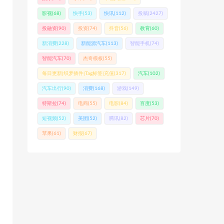
影视
(68)
快手
(53)
快讯
(112)
投稿
(2427)
投融资
(90)
投资
(74)
抖音
(56)
教育
(60)
新消费
(228)
新能源汽车
(113)
智能手机
(74)
智能汽车
(70)
杰奇模板
(55)
每日更新|织梦插件|Tag标签|充值
(317)
汽车
(102)
汽车出行
(90)
消费
(168)
游戏
(149)
特斯拉
(74)
电商
(55)
电影
(84)
百度
(53)
短视频
(52)
美团
(52)
腾讯
(82)
芯片
(70)
苹果
(61)
财报
(67)