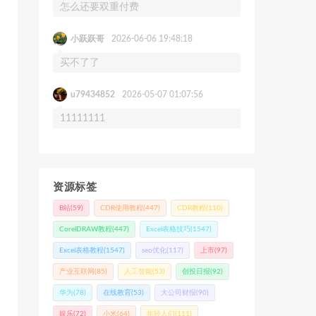
怎么还要双重付费
小跃跃哥
2026-06-06 19:48:18
买不了了
u79434852
2026-05-07 01:07:56
11111111
资源标签
B站
(59)
CDR使用教程
(447)
CDR教程
(110)
CorelDRAW教程
(447)
Excel表格技巧
(1547)
Excel表格教程
(1547)
seo优化
(117)
上市
(97)
产业互联网
(85)
人工智能
(53)
创投日报
(92)
华为
(78)
在线教育
(53)
大公司财报
(90)
娱乐
(72)
小米
(64)
年轻人们
(111)