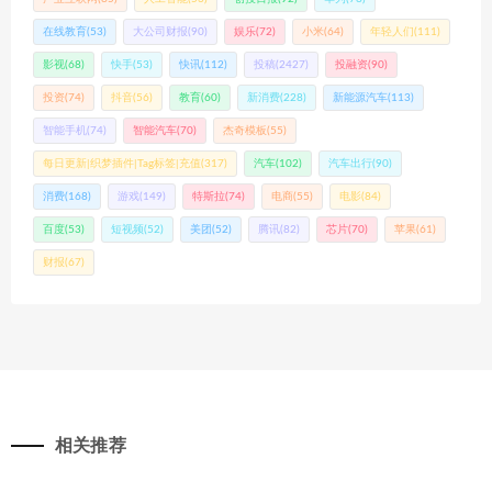
在线教育
(53)
大公司财报
(90)
娱乐
(72)
小米
(64)
年轻人们
(111)
影视
(68)
快手
(53)
快讯
(112)
投稿
(2427)
投融资
(90)
投资
(74)
抖音
(56)
教育
(60)
新消费
(228)
新能源汽车
(113)
智能手机
(74)
智能汽车
(70)
杰奇模板
(55)
每日更新|织梦插件|Tag标签|充值
(317)
汽车
(102)
汽车出行
(90)
消费
(168)
游戏
(149)
特斯拉
(74)
电商
(55)
电影
(84)
百度
(53)
短视频
(52)
美团
(52)
腾讯
(82)
芯片
(70)
苹果
(61)
财报
(67)
相关推荐