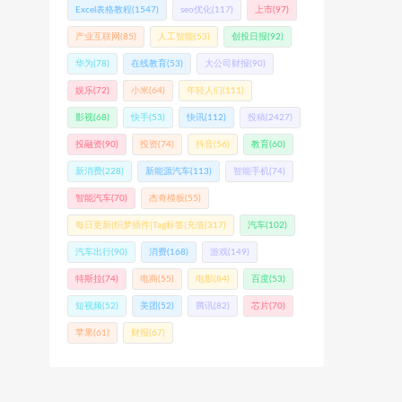
Excel表格教程
(1547)
seo优化
(117)
上市
(97)
产业互联网
(85)
人工智能
(53)
创投日报
(92)
华为
(78)
在线教育
(53)
大公司财报
(90)
娱乐
(72)
小米
(64)
年轻人们
(111)
影视
(68)
快手
(53)
快讯
(112)
投稿
(2427)
投融资
(90)
投资
(74)
抖音
(56)
教育
(60)
新消费
(228)
新能源汽车
(113)
智能手机
(74)
智能汽车
(70)
杰奇模板
(55)
每日更新|织梦插件|Tag标签|充值
(317)
汽车
(102)
汽车出行
(90)
消费
(168)
游戏
(149)
特斯拉
(74)
电商
(55)
电影
(84)
百度
(53)
短视频
(52)
美团
(52)
腾讯
(82)
芯片
(70)
苹果
(61)
财报
(67)