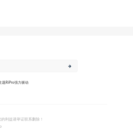
日主题RiPro强力驱动
您的利益请举证联系删除！
p