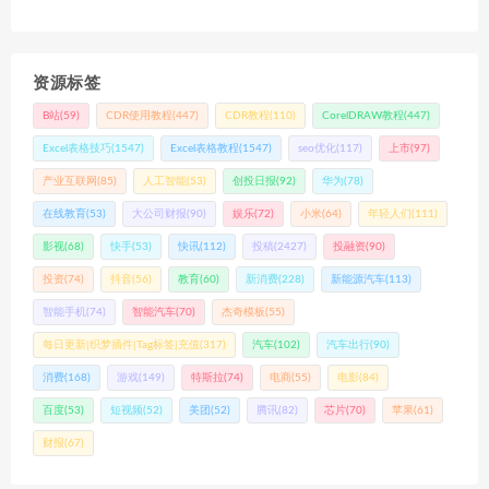
资源标签
B站
(59)
CDR使用教程
(447)
CDR教程
(110)
CorelDRAW教程
(447)
Excel表格技巧
(1547)
Excel表格教程
(1547)
seo优化
(117)
上市
(97)
产业互联网
(85)
人工智能
(53)
创投日报
(92)
华为
(78)
在线教育
(53)
大公司财报
(90)
娱乐
(72)
小米
(64)
年轻人们
(111)
影视
(68)
快手
(53)
快讯
(112)
投稿
(2427)
投融资
(90)
投资
(74)
抖音
(56)
教育
(60)
新消费
(228)
新能源汽车
(113)
智能手机
(74)
智能汽车
(70)
杰奇模板
(55)
每日更新|织梦插件|Tag标签|充值
(317)
汽车
(102)
汽车出行
(90)
消费
(168)
游戏
(149)
特斯拉
(74)
电商
(55)
电影
(84)
百度
(53)
短视频
(52)
美团
(52)
腾讯
(82)
芯片
(70)
苹果
(61)
财报
(67)