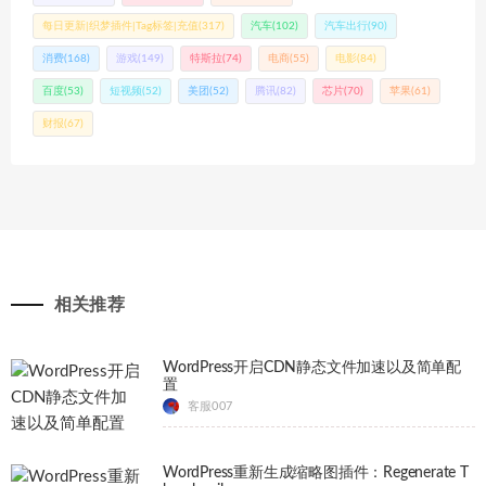
每日更新|织梦插件|Tag标签|充值
(317)
汽车
(102)
汽车出行
(90)
消费
(168)
游戏
(149)
特斯拉
(74)
电商
(55)
电影
(84)
百度
(53)
短视频
(52)
美团
(52)
腾讯
(82)
芯片
(70)
苹果
(61)
财报
(67)
相关推荐
WordPress开启CDN静态文件加速以及简单配
置
客服007
WordPress重新生成缩略图插件：Regenerate T