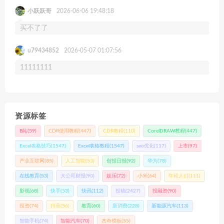
小跃跃哥
2026-06-06 19:48:18
买不了了
u79434852
2026-05-07 01:07:56
11111111
资源标签
B站
(59)
CDR使用教程
(447)
CDR教程
(110)
CorelDRAW教程
(447)
Excel表格技巧
(1547)
Excel表格教程
(1547)
seo优化
(117)
上市
(97)
产业互联网
(85)
人工智能
(53)
创投日报
(92)
华为
(78)
在线教育
(53)
大公司财报
(90)
娱乐
(72)
小米
(64)
年轻人们
(111)
影视
(68)
快手
(53)
快讯
(112)
投稿
(2427)
投融资
(90)
投资
(74)
抖音
(56)
教育
(60)
新消费
(228)
新能源汽车
(113)
智能手机
(74)
智能汽车
(70)
杰奇模板
(55)