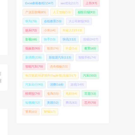
Excel表格教程
(1547)
seo优化
(117)
上市
(97)
产业互联网
(85)
人工智能
(53)
创投日报
(92)
华为
(78)
在线教育
(53)
大公司财报
(90)
娱乐
(72)
小米
(64)
年轻人们
(111)
影视
(68)
快手
(53)
快讯
(112)
投稿
(2427)
投融资
(90)
投资
(74)
抖音
(56)
教育
(60)
新消费
(228)
新能源汽车
(113)
智能手机
(74)
智能汽车
(70)
杰奇模板
(55)
篇
每日更新|织梦插件|Tag标签|充值
(317)
汽车
(102)
据
汽车出行
(90)
消费
(168)
游戏
(149)
特斯拉
(74)
电商
(55)
电影
(84)
百度
(53)
短视频
(52)
美团
(52)
腾讯
(82)
芯片
(70)
苹果
(61)
财报
(67)