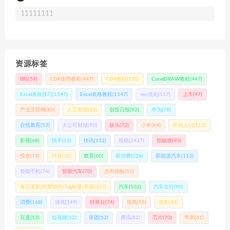
11111111
资源标签
B站
(59)
CDR使用教程
(447)
CDR教程
(110)
CorelDRAW教程
(447)
Excel表格技巧
(1547)
Excel表格教程
(1547)
seo优化
(117)
上市
(97)
产业互联网
(85)
人工智能
(53)
创投日报
(92)
华为
(78)
在线教育
(53)
大公司财报
(90)
娱乐
(72)
小米
(64)
年轻人们
(111)
影视
(68)
快手
(53)
快讯
(112)
投稿
(2427)
投融资
(90)
投资
(74)
抖音
(56)
教育
(60)
新消费
(228)
新能源汽车
(113)
智能手机
(74)
智能汽车
(70)
杰奇模板
(55)
每日更新|织梦插件|Tag标签|充值
(317)
汽车
(102)
汽车出行
(90)
消费
(168)
游戏
(149)
特斯拉
(74)
电商
(55)
电影
(84)
百度
(53)
短视频
(52)
美团
(52)
腾讯
(82)
芯片
(70)
苹果
(61)