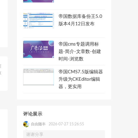
帝国数据库备份王5.0
版本4月12日发布
帝国cms专题调用标
题-简介-文章数-创建
时间-浏览数
篇
帝国CMS7.5版编辑器
享
升级为CKEditor编辑
器，更实用
评论展示
自由随丰
2026-07-27 15:26:55
谢谢分享