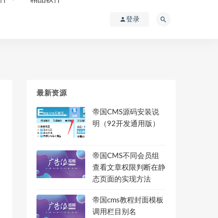
登录
最新资源
帝国CMS源码安装说
明（92开发通用版）
_enewsfile_1 where filename=right('$navinfor[file]',36
帝国CMS不同会员组
查看文章权限判断在静
态页面的实现方法
帝国cms教程封面模板
调用栏目别名