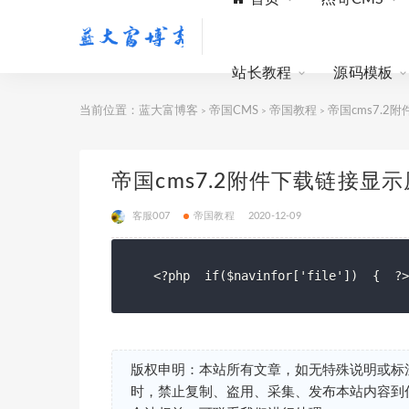
站长教程
源码模板
当前位置：
蓝大富博客
帝国CMS
帝国教程
帝国cms7.2
>
>
>
帝国cms7.2附件下载链接显
客服007
帝国教程
2020-12-09
<?php  if($navinfor['file'])  {  
版权申明：本站所有文章，如无特殊说明或标
时，禁止复制、盗用、采集、发布本站内容到