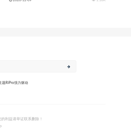
日主题RiPro强力驱动
您的利益请举证联系删除！
p