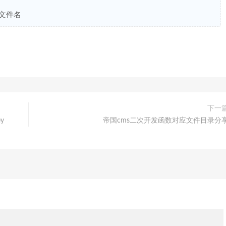
原文件名
下一
y
帝国cms二次开发函数对应文件目录分