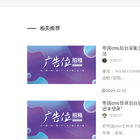
相关推荐
帝国cms后台采集
法
客服007
修改：/e/class/c
函数//获取...
2020-12-15
帝国cms登录后台
还未登录”
客服007
把帝国cms文件夹下的/e
导致，请将...