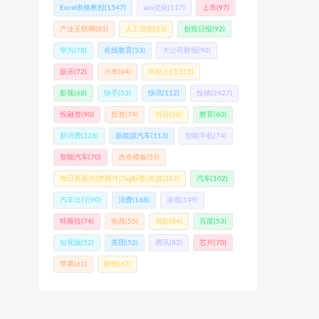
Excel表格教程
(1547)
seo优化
(117)
上市
(97)
产业互联网
(85)
人工智能
(53)
创投日报
(92)
华为
(78)
在线教育
(53)
大公司财报
(90)
娱乐
(72)
小米
(64)
年轻人们
(111)
影视
(68)
快手
(53)
快讯
(112)
投稿
(2427)
投融资
(90)
投资
(74)
抖音
(56)
教育
(60)
新消费
(228)
新能源汽车
(113)
智能手机
(74)
智能汽车
(70)
杰奇模板
(55)
每日更新|织梦插件|Tag标签|充值
(317)
汽车
(102)
汽车出行
(90)
消费
(168)
游戏
(149)
特斯拉
(74)
电商
(55)
电影
(84)
百度
(53)
短视频
(52)
美团
(52)
腾讯
(82)
芯片
(70)
苹果
(61)
财报
(67)