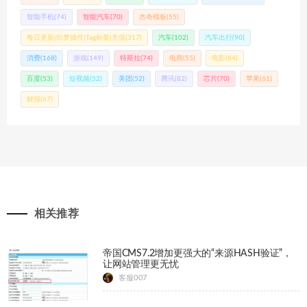
智能手机
(74)
智能汽车
(70)
杰奇模板
(55)
每日更新|织梦插件|Tag标签|充值
(317)
汽车
(102)
汽车出行
(90)
消费
(168)
游戏
(149)
特斯拉
(74)
电商
(55)
电影
(84)
百度
(53)
短视频
(52)
美团
(52)
腾讯
(82)
芯片
(70)
苹果
(61)
财报
(67)
相关推荐
帝国CMS7.2增加更强大的“来源HASH验证”，
让网站管理更无忧
客服007