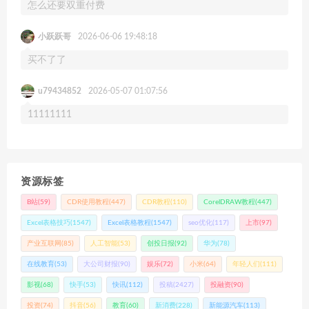
怎么还要双重付费
小跃跃哥
2026-06-06 19:48:18
买不了了
u79434852
2026-05-07 01:07:56
11111111
资源标签
B站
(59)
CDR使用教程
(447)
CDR教程
(110)
CorelDRAW教程
(447)
Excel表格技巧
(1547)
Excel表格教程
(1547)
seo优化
(117)
上市
(97)
产业互联网
(85)
人工智能
(53)
创投日报
(92)
华为
(78)
在线教育
(53)
大公司财报
(90)
娱乐
(72)
小米
(64)
年轻人们
(111)
影视
(68)
快手
(53)
快讯
(112)
投稿
(2427)
投融资
(90)
投资
(74)
抖音
(56)
教育
(60)
新消费
(228)
新能源汽车
(113)