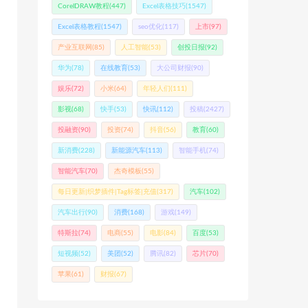
CorelDRAW教程
(447)
Excel表格技巧
(1547)
Excel表格教程
(1547)
seo优化
(117)
上市
(97)
产业互联网
(85)
人工智能
(53)
创投日报
(92)
华为
(78)
在线教育
(53)
大公司财报
(90)
娱乐
(72)
小米
(64)
年轻人们
(111)
影视
(68)
快手
(53)
快讯
(112)
投稿
(2427)
投融资
(90)
投资
(74)
抖音
(56)
教育
(60)
新消费
(228)
新能源汽车
(113)
智能手机
(74)
智能汽车
(70)
杰奇模板
(55)
每日更新|织梦插件|Tag标签|充值
(317)
汽车
(102)
汽车出行
(90)
消费
(168)
游戏
(149)
特斯拉
(74)
电商
(55)
电影
(84)
百度
(53)
短视频
(52)
美团
(52)
腾讯
(82)
芯片
(70)
苹果
(61)
财报
(67)