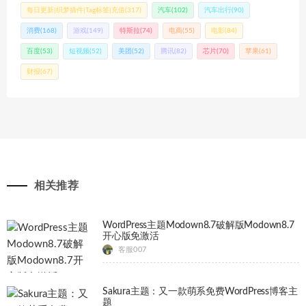
每日更新|织梦插件|Tag标签|充值
(317)
汽车
(102)
汽车出行
(90)
消费
(168)
游戏
(149)
特斯拉
(74)
电商
(55)
电影
(84)
百度
(53)
短视频
(52)
美团
(52)
腾讯
(82)
芯片
(70)
苹果
(61)
财报
(67)
相关推荐
WordPress主题Modown8.7破解版Modown8.7
开心版免激活
客服007
Sakura主题：又一款萌系免费WordPress博客主
题