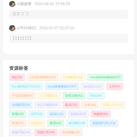
小跃跃哥
2026-06-06 19:48:18
买不了了
u79434852
2026-05-07 01:07:56
11111111
资源标签
B站
(59)
CDR使用教程
(447)
CDR教程
(110)
CorelDRAW教程
(447)
Excel表格技巧
(1547)
Excel表格教程
(1547)
seo优化
(117)
上市
(97)
产业互联网
(85)
人工智能
(53)
创投日报
(92)
华为
(78)
在线教育
(53)
大公司财报
(90)
娱乐
(72)
小米
(64)
年轻人们
(111)
影视
(68)
快手
(53)
快讯
(112)
投稿
(2427)
投融资
(90)
投资
(74)
抖音
(56)
教育
(60)
新消费
(228)
新能源汽车
(113)
智能手机
(74)
智能汽车
(70)
杰奇模板
(55)