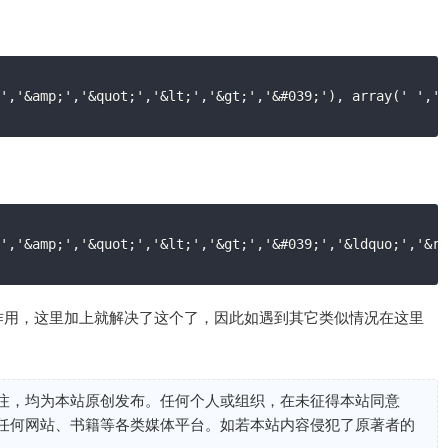
','&amp;','&quot;','&lt;','&gt;','&#039;'), array(' ','&
','&amp;','&quot;','&lt;','&gt;','&#039;','&ldquo;','&rd
作用，这里加上就解决了这个了，因此如遇到其它类似情况在这里
注，均为本站原创发布。任何个人或组织，在未征得本站同意
任何网站、书籍等各类媒体平台。如若本站内容侵犯了原著者的