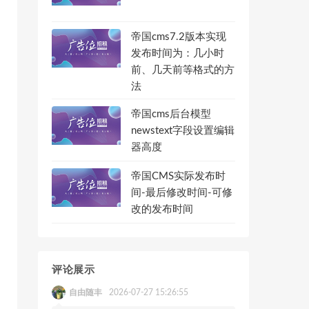
帝国cms7.2版本实现
发布时间为：几小时
','"','<','>',"'"), $string);
前、几天前等格式的方
法
帝国cms后台模型
newstext字段设置编辑
器高度
quo;'), array(' ','&','"','<','>',"'",'"','"'), $string)
帝国CMS实际发布时
间-最后修改时间-可修
改的发布时间
评论展示
自由随丰
2026-07-27 15:26:55