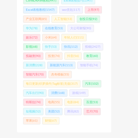
CorelDRAW教程
(447)
Excel表格技巧
(1547)
Excel表格教程
(1547)
seo优化
(117)
上市
(97)
产业互联网
(85)
人工智能
(53)
创投日报
(92)
华为
(78)
在线教育
(53)
大公司财报
(90)
娱乐
(72)
小米
(64)
年轻人们
(111)
影视
(68)
快手
(53)
快讯
(112)
投稿
(2427)
投融资
(90)
投资
(74)
抖音
(56)
教育
(60)
新消费
(228)
新能源汽车
(113)
智能手机
(74)
智能汽车
(70)
杰奇模板
(55)
每日更新|织梦插件|Tag标签|充值
(317)
汽车
(102)
汽车出行
(90)
消费
(168)
游戏
(149)
特斯拉
(74)
电商
(55)
电影
(84)
百度
(53)
短视频
(52)
美团
(52)
腾讯
(82)
芯片
(70)
苹果
(61)
财报
(67)