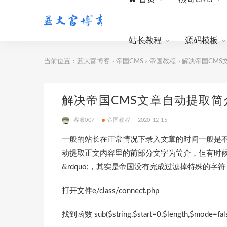
站长教程
源码模板
当前位置：
蓝大富博客
帝国CMS
帝国教程
解决帝国CMS
>
>
>
解决帝国CMS文章自动提取简
客服007
帝国教程
2020-12-15
一般的站长在正常情况下录入文章的时间一般是不会
动提取正文内容里的前部分文字为简介，但有时
&rdquo;，其实是帝国没有完成过滤掉特殊的字
打开文件e/class/connect.php
找到函数 sub($string,$start=0,$length,$mode=false