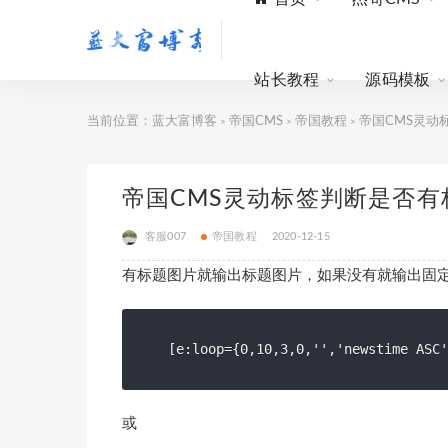
站长教程
源码模板
当前位置：
蓝大富博客
帝国CMS
帝国教程
帝国CMS灵动
>
>
>
帝国CMS灵动标签判断是否有
客服007
帝国教程
2020-12-15
有标题图片就输出标题图片，如果没有就输出固
[e:loop={0,10,3,0,'','newstime ASC'
或