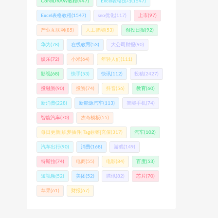
CorelDRAW教程
(447)
Excel表格技巧
(1547)
Excel表格教程
(1547)
seo优化
(117)
上市
(97)
产业互联网
(85)
人工智能
(53)
创投日报
(92)
华为
(78)
在线教育
(53)
大公司财报
(90)
娱乐
(72)
小米
(64)
年轻人们
(111)
影视
(68)
快手
(53)
快讯
(112)
投稿
(2427)
投融资
(90)
投资
(74)
抖音
(56)
教育
(60)
新消费
(228)
新能源汽车
(113)
智能手机
(74)
智能汽车
(70)
杰奇模板
(55)
每日更新|织梦插件|Tag标签|充值
(317)
汽车
(102)
汽车出行
(90)
消费
(168)
游戏
(149)
特斯拉
(74)
电商
(55)
电影
(84)
百度
(53)
短视频
(52)
美团
(52)
腾讯
(82)
芯片
(70)
苹果
(61)
财报
(67)