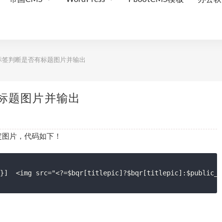
标签判断是否有标题图片并输出
标题图片并输出
定图片，代码如下！
}]  <img src="<?=$bqr[titlepic]?$bqr[titlepic]:$public_r