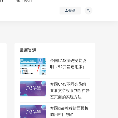
登录
最新资源
帝国CMS源码安装说
明（92开发通用版）
帝国CMS不同会员组
查看文章权限判断在静
[newsurl]."e/data/images/notimg.gif"?>" /><a href="<?=$b
态页面的实现方法
帝国cms教程封面模板
调用栏目别名