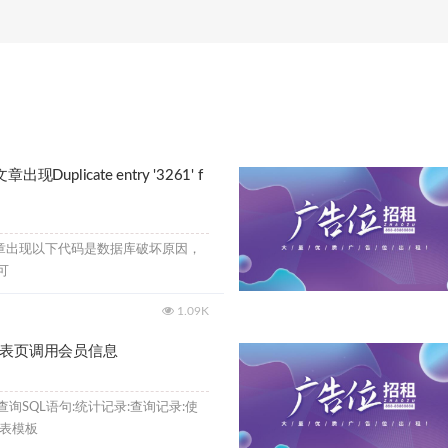
Duplicate entry '3261' f
文章出现以下代码是数据库破坏原因，
可
1.09K
列表页调用会员信息
询SQL语句:统计记录:查询记录:使
列表模板