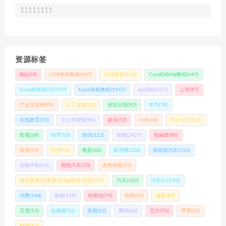
11111111
资源标签
B站
(59)
CDR使用教程
(447)
CDR教程
(110)
CorelDRAW教程
(447)
Excel表格技巧
(1547)
Excel表格教程
(1547)
seo优化
(117)
上市
(97)
产业互联网
(85)
人工智能
(53)
创投日报
(92)
华为
(78)
在线教育
(53)
大公司财报
(90)
娱乐
(72)
小米
(64)
年轻人们
(111)
影视
(68)
快手
(53)
快讯
(112)
投稿
(2427)
投融资
(90)
投资
(74)
抖音
(56)
教育
(60)
新消费
(228)
新能源汽车
(113)
智能手机
(74)
智能汽车
(70)
杰奇模板
(55)
每日更新|织梦插件|Tag标签|充值
(317)
汽车
(102)
汽车出行
(90)
消费
(168)
游戏
(149)
特斯拉
(74)
电商
(55)
电影
(84)
百度
(53)
短视频
(52)
美团
(52)
腾讯
(82)
芯片
(70)
苹果
(61)
财报
(67)