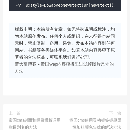
<?  $xstyle=DoWapRepNewstext($r[newstext]);  $xst
版权申明：本站所有文章，如无特殊说明或标注，均
为本站原创发布。任何个人或组织，在未征得本站同
意时，禁止复制、盗用、采集、发布本站内容到任何
网站、书籍等各类媒体平台。如若本站内容侵犯了原
著者的合法权益，可联系我们进行处理。
蓝大富博客
»
帝国wap内容模板里过滤掉图片尺寸的
方法
上一篇
下一篇
帝国cms封面和栏目模板调用
帝国cms使用灵动标签标题属
栏目别名的方法
性加粗颜色失效的解决方法