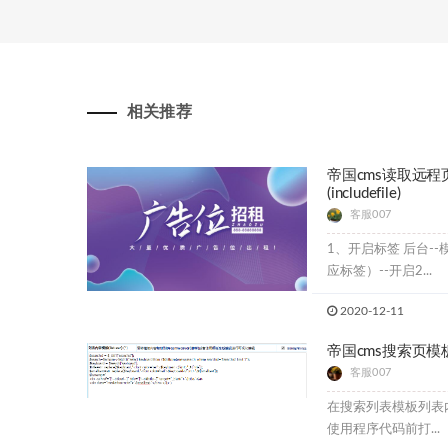
相关推荐
帝国cms读取远程页面
(includefile)
客服007
1、开启标签 后台--模板--标签--标签管理--修改（选择对
应标签）--开启2...
2020-12-11
帝国cms搜索页
客服007
在搜索列表模板列表内容模
使用程序代码前打...