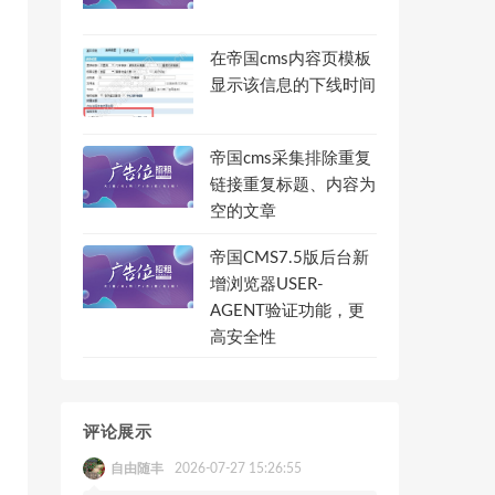
script type="text/javascript">    if( typeof WeixinJSBridge!== "undefined" ) {}  else  {	  if(screen.width>
在帝国cms内容页模板
显示该信息的下线时间
帝国cms采集排除重复
链接重复标题、内容为
空的文章
dth,inital-scale=1.0,maximum-scale=1.0,user-scalable=no
帝国CMS7.5版后台新
增浏览器USER-
AGENT验证功能，更
高安全性
评论展示
自由随丰
2026-07-27 15:26:55