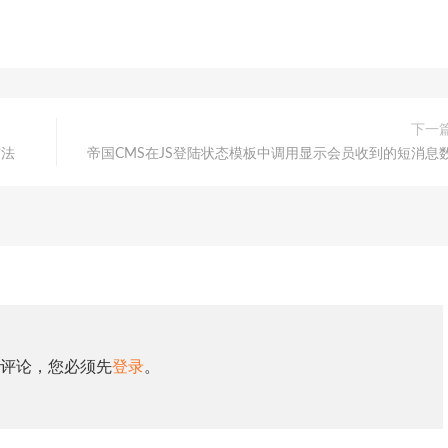
下一
方法
帝国CMS在JS登陆状态模板中调用显示会员收到的短消息
评论，您必须先
登录
。