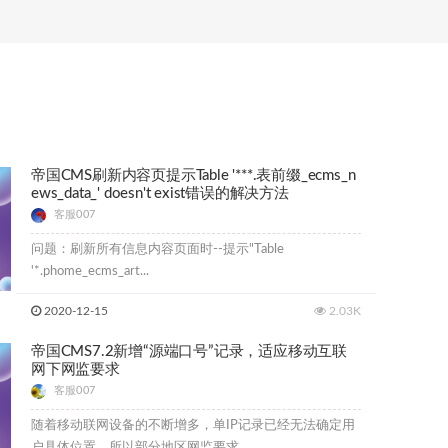
帝国CMS刷新内容页提示Table '***.表前缀_ecms_n
ews_data_' doesn't exist错误的解决方法
客服007
问题：刷新所有信息内容页面时--提示"Table
'*.phome_ecms_art...
2020-12-15
2.03K
帝国CMS7.2新增“源端口号”记录，适应移动互联
网下网监要求
客服007
随着移动联网设备的不断增多，单IP记录已经无法确定用
户具体位置，所以部分地区网监要求...