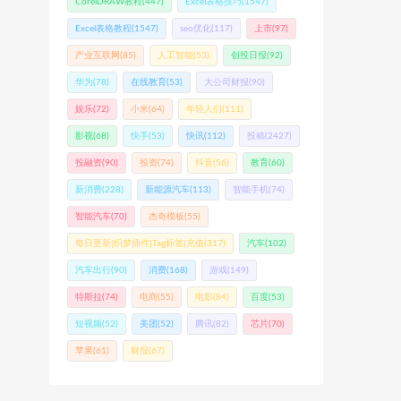
CorelDRAW教程
(447)
Excel表格技巧
(1547)
Excel表格教程
(1547)
seo优化
(117)
上市
(97)
产业互联网
(85)
人工智能
(53)
创投日报
(92)
华为
(78)
在线教育
(53)
大公司财报
(90)
娱乐
(72)
小米
(64)
年轻人们
(111)
影视
(68)
快手
(53)
快讯
(112)
投稿
(2427)
投融资
(90)
投资
(74)
抖音
(56)
教育
(60)
新消费
(228)
新能源汽车
(113)
智能手机
(74)
智能汽车
(70)
杰奇模板
(55)
每日更新|织梦插件|Tag标签|充值
(317)
汽车
(102)
汽车出行
(90)
消费
(168)
游戏
(149)
特斯拉
(74)
电商
(55)
电影
(84)
百度
(53)
短视频
(52)
美团
(52)
腾讯
(82)
芯片
(70)
苹果
(61)
财报
(67)