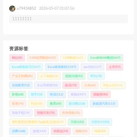
u79434852
2026-05-07 01:07:56
11111111
资源标签
B站
(59)
CDR使用教程
(447)
CDR教程
(110)
CorelDRAW教程
(447)
Excel表格技巧
(1547)
Excel表格教程
(1547)
seo优化
(117)
上市
(97)
产业互联网
(85)
人工智能
(53)
创投日报
(92)
华为
(78)
在线教育
(53)
大公司财报
(90)
娱乐
(72)
小米
(64)
年轻人们
(111)
影视
(68)
快手
(53)
快讯
(112)
投稿
(2427)
投融资
(90)
投资
(74)
抖音
(56)
教育
(60)
新消费
(228)
新能源汽车
(113)
智能手机
(74)
智能汽车
(70)
杰奇模板
(55)
每日更新|织梦插件|Tag标签|充值
(317)
汽车
(102)
汽车出行
(90)
消费
(168)
游戏
(149)
特斯拉
(74)
电商
(55)
电影
(84)