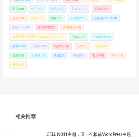
影视
(68)
快手
(53)
快讯
(112)
投稿
(2427)
投融资
(90)
投资
(74)
抖音
(56)
教育
(60)
新消费
(228)
新能源汽车
(113)
智能手机
(74)
智能汽车
(70)
杰奇模板
(55)
每日更新|织梦插件|Tag标签|充值
(317)
汽车
(102)
汽车出行
(90)
消费
(168)
游戏
(149)
特斯拉
(74)
电商
(55)
电影
(84)
百度
(53)
短视频
(52)
美团
(52)
腾讯
(82)
芯片
(70)
苹果
(61)
财报
(67)
相关推荐
CELL N011主题：又一个极简WordPress主题