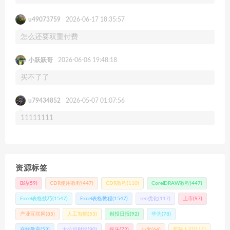
u49073759
2026-06-17 18:35:57
怎么还要双重付费
小跃跃哥
2026-06-06 19:48:18
买不了了
u79434852
2026-05-07 01:07:56
11111111
资源标签
B站
(59)
CDR使用教程
(447)
CDR教程
(110)
CorelDRAW教程
(447)
Excel表格技巧
(1547)
Excel表格教程
(1547)
seo优化
(117)
上市
(97)
产业互联网
(85)
人工智能
(53)
创投日报
(92)
华为
(78)
在线教育
(53)
大公司财报
(90)
娱乐
(72)
小米
(64)
年轻人们
(111)