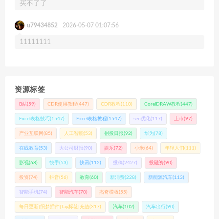
买不了了
u79434852
2026-05-07 01:07:56
11111111
资源标签
B站
(59)
CDR使用教程
(447)
CDR教程
(110)
CorelDRAW教程
(447)
Excel表格技巧
(1547)
Excel表格教程
(1547)
seo优化
(117)
上市
(97)
产业互联网
(85)
人工智能
(53)
创投日报
(92)
华为
(78)
在线教育
(53)
大公司财报
(90)
娱乐
(72)
小米
(64)
年轻人们
(111)
影视
(68)
快手
(53)
快讯
(112)
投稿
(2427)
投融资
(90)
投资
(74)
抖音
(56)
教育
(60)
新消费
(228)
新能源汽车
(113)
智能手机
(74)
智能汽车
(70)
杰奇模板
(55)
每日更新|织梦插件|Tag标签|充值
(317)
汽车
(102)
汽车出行
(90)