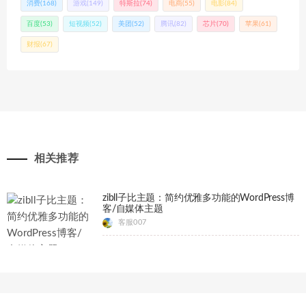
消费
(168)
游戏
(149)
特斯拉
(74)
电商
(55)
电影
(84)
百度
(53)
短视频
(52)
美团
(52)
腾讯
(82)
芯片
(70)
苹果
(61)
财报
(67)
相关推荐
zibll子比主题：简约优雅多功能的WordPress博
客/自媒体主题
客服007