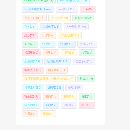
CorelDRAW教程
(447)
Excel表格技巧
(1547)
Excel表格教程
(1547)
seo优化
(117)
上市
(97)
产业互联网
(85)
人工智能
(53)
创投日报
(92)
华为
(78)
在线教育
(53)
大公司财报
(90)
娱乐
(72)
小米
(64)
年轻人们
(111)
影视
(68)
快手
(53)
快讯
(112)
投稿
(2427)
投融资
(90)
投资
(74)
抖音
(56)
教育
(60)
新消费
(228)
新能源汽车
(113)
智能手机
(74)
智能汽车
(70)
杰奇模板
(55)
每日更新|织梦插件|Tag标签|充值
(317)
汽车
(102)
汽车出行
(90)
消费
(168)
游戏
(149)
特斯拉
(74)
电商
(55)
电影
(84)
百度
(53)
短视频
(52)
美团
(52)
腾讯
(82)
芯片
(70)
苹果
(61)
财报
(67)