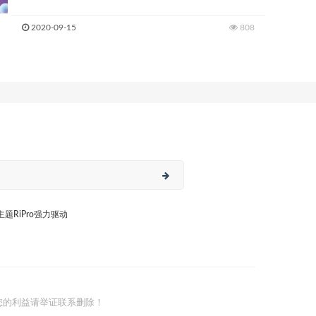
2020-09-15
808
日主题RiPro强力驱动
您的利益请举证联系删除！