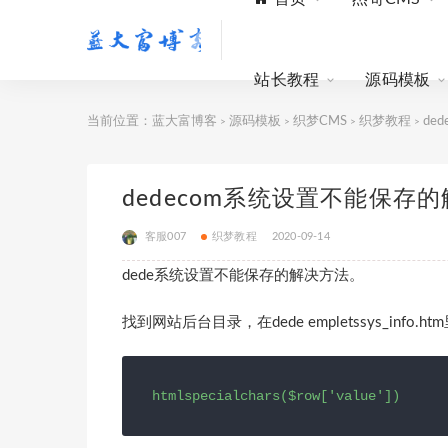
站长教程
源码模板
当前位置：
蓝大富博客
源码模板
织梦CMS
织梦教程
de
>
>
>
>
dedecom系统设置不能保存
客服007
织梦教程
2020-09-14
dede系统设置不能保存的解决方法。
找到网站后台目录，在dede empletssys_info.h
htmlspecialchars($row['value'])