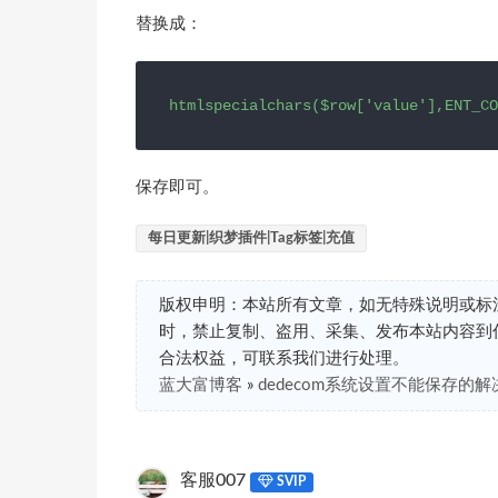
替换成：
htmlspecialchars($row['value'],ENT_CO
保存即可。
每日更新|织梦插件|Tag标签|充值
版权申明：本站所有文章，如无特殊说明或标
时，禁止复制、盗用、采集、发布本站内容到
合法权益，可联系我们进行处理。
蓝大富博客
»
dedecom系统设置不能保存的
客服007
SVIP