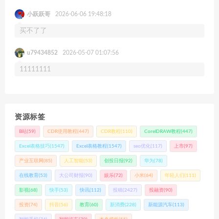
小跃跃哥
2026-06-06 19:48:18
买不了了
u79434852
2026-05-07 01:07:56
11111111
资源标签
B站
(59)
CDR使用教程
(447)
CDR教程
(110)
CorelDRAW教程
(447)
Excel表格技巧
(1547)
Excel表格教程
(1547)
seo优化
(117)
上市
(97)
产业互联网
(85)
人工智能
(53)
创投日报
(92)
华为
(78)
在线教育
(53)
大公司财报
(90)
娱乐
(72)
小米
(64)
年轻人们
(111)
影视
(68)
快手
(53)
快讯
(112)
投稿
(2427)
投融资
(90)
投资
(74)
抖音
(56)
教育
(60)
新消费
(228)
新能源汽车
(113)