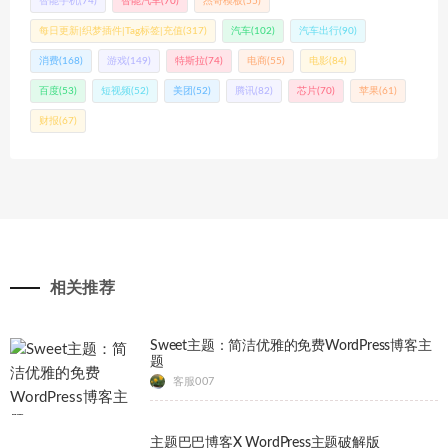
智能手机
(74)
智能汽车
(70)
杰奇模板
(55)
每日更新|织梦插件|Tag标签|充值
(317)
汽车
(102)
汽车出行
(90)
消费
(168)
游戏
(149)
特斯拉
(74)
电商
(55)
电影
(84)
百度
(53)
短视频
(52)
美团
(52)
腾讯
(82)
芯片
(70)
苹果
(61)
财报
(67)
相关推荐
Sweet主题：简洁优雅的免费WordPress博客主
题
客服007
主题巴巴博客X WordPress主题破解版