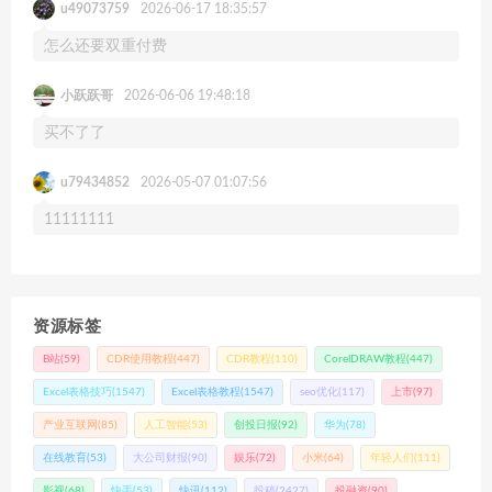
u49073759
2026-06-17 18:35:57
怎么还要双重付费
小跃跃哥
2026-06-06 19:48:18
买不了了
u79434852
2026-05-07 01:07:56
11111111
资源标签
B站
(59)
CDR使用教程
(447)
CDR教程
(110)
CorelDRAW教程
(447)
Excel表格技巧
(1547)
Excel表格教程
(1547)
seo优化
(117)
上市
(97)
产业互联网
(85)
人工智能
(53)
创投日报
(92)
华为
(78)
在线教育
(53)
大公司财报
(90)
娱乐
(72)
小米
(64)
年轻人们
(111)
影视
(68)
快手
(53)
快讯
(112)
投稿
(2427)
投融资
(90)