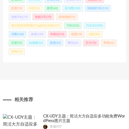
投资
(74)
抖音
(56)
教育
(60)
新消费
(228)
新能源汽车
(113)
智能手机
(74)
智能汽车
(70)
杰奇模板
(55)
每日更新|织梦插件|Tag标签|充值
(317)
汽车
(102)
汽车出行
(90)
消费
(168)
游戏
(149)
特斯拉
(74)
电商
(55)
电影
(84)
百度
(53)
短视频
(52)
美团
(52)
腾讯
(82)
芯片
(70)
苹果
(61)
财报
(67)
相关推荐
CX-UDY主题：简洁大方自适应多功能免费Wor
dPress图片主题
客服007