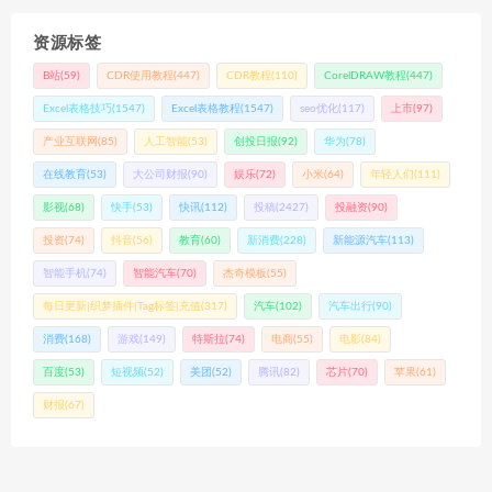
资源标签
B站
(59)
CDR使用教程
(447)
CDR教程
(110)
CorelDRAW教程
(447)
Excel表格技巧
(1547)
Excel表格教程
(1547)
seo优化
(117)
上市
(97)
产业互联网
(85)
人工智能
(53)
创投日报
(92)
华为
(78)
在线教育
(53)
大公司财报
(90)
娱乐
(72)
小米
(64)
年轻人们
(111)
影视
(68)
快手
(53)
快讯
(112)
投稿
(2427)
投融资
(90)
投资
(74)
抖音
(56)
教育
(60)
新消费
(228)
新能源汽车
(113)
智能手机
(74)
智能汽车
(70)
杰奇模板
(55)
每日更新|织梦插件|Tag标签|充值
(317)
汽车
(102)
汽车出行
(90)
消费
(168)
游戏
(149)
特斯拉
(74)
电商
(55)
电影
(84)
百度
(53)
短视频
(52)
美团
(52)
腾讯
(82)
芯片
(70)
苹果
(61)
财报
(67)