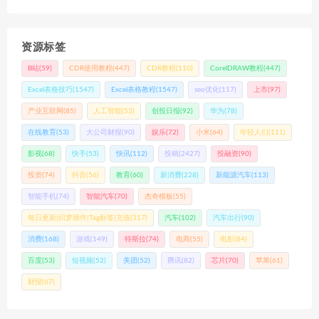
资源标签
B站
(59)
CDR使用教程
(447)
CDR教程
(110)
CorelDRAW教程
(447)
Excel表格技巧
(1547)
Excel表格教程
(1547)
seo优化
(117)
上市
(97)
产业互联网
(85)
人工智能
(53)
创投日报
(92)
华为
(78)
在线教育
(53)
大公司财报
(90)
娱乐
(72)
小米
(64)
年轻人们
(111)
影视
(68)
快手
(53)
快讯
(112)
投稿
(2427)
投融资
(90)
投资
(74)
抖音
(56)
教育
(60)
新消费
(228)
新能源汽车
(113)
智能手机
(74)
智能汽车
(70)
杰奇模板
(55)
每日更新|织梦插件|Tag标签|充值
(317)
汽车
(102)
汽车出行
(90)
消费
(168)
游戏
(149)
特斯拉
(74)
电商
(55)
电影
(84)
百度
(53)
短视频
(52)
美团
(52)
腾讯
(82)
芯片
(70)
苹果
(61)
财报
(67)