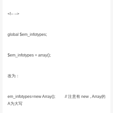
<!-- -->
global $em_infotypes;
$em_infotypes = array();
改为：
em_infotypes=new Array(); // 注意有 new , Array的
A为大写