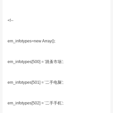
<!--
em_infotypes=new Array();
em_infotypes[500] = '跳蚤市场';
em_infotypes[501] = '二手电脑';
em_infotypes[502] = '二手手机';