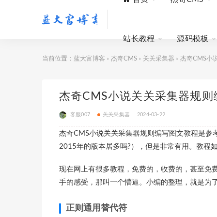
站长教程
源码模板
当前位置：
蓝大富博客
杰奇CMS
关关采集器
杰奇CMS小
>
>
>
杰奇CMS小说关关采集器规则
客服007
关关采集器
2024-03-22
杰奇
CMS小说
关关采集
器规则编写图文教程是参
2015年的版本居多吗?），但是非常有用。教
现在网上有很多教程，免费的，收费的，甚至免
手的感受，那叫一个懵逼。小编的整理，就是为
正则通用替代符