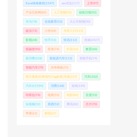
Excel表格教程
(1547)
seo优化
(117)
上市
(97)
产业互联网
(85)
人工智能
(53)
创投日报
(92)
华为
(78)
在线教育
(53)
大公司财报
(90)
娱乐
(72)
小米
(64)
年轻人们
(111)
影视
(68)
快手
(53)
快讯
(112)
投稿
(2427)
投融资
(90)
投资
(74)
抖音
(56)
教育
(60)
新消费
(228)
新能源汽车
(113)
智能手机
(74)
智能汽车
(70)
杰奇模板
(55)
每日更新|织梦插件|Tag标签|充值
(317)
汽车
(102)
汽车出行
(90)
消费
(168)
游戏
(149)
特斯拉
(74)
电商
(55)
电影
(84)
百度
(53)
短视频
(52)
美团
(52)
腾讯
(82)
芯片
(70)
苹果
(61)
财报
(67)