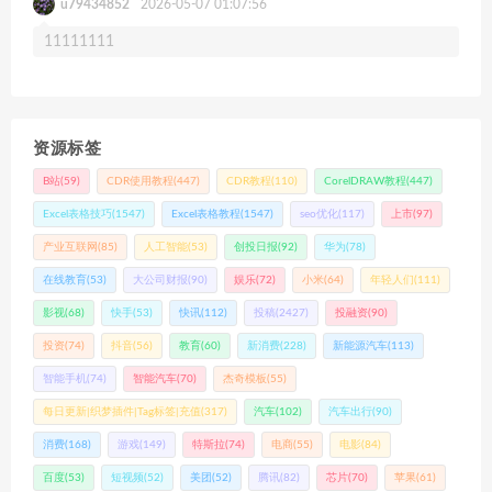
u79434852
2026-05-07 01:07:56
11111111
资源标签
B站
(59)
CDR使用教程
(447)
CDR教程
(110)
CorelDRAW教程
(447)
Excel表格技巧
(1547)
Excel表格教程
(1547)
seo优化
(117)
上市
(97)
产业互联网
(85)
人工智能
(53)
创投日报
(92)
华为
(78)
在线教育
(53)
大公司财报
(90)
娱乐
(72)
小米
(64)
年轻人们
(111)
影视
(68)
快手
(53)
快讯
(112)
投稿
(2427)
投融资
(90)
投资
(74)
抖音
(56)
教育
(60)
新消费
(228)
新能源汽车
(113)
智能手机
(74)
智能汽车
(70)
杰奇模板
(55)
每日更新|织梦插件|Tag标签|充值
(317)
汽车
(102)
汽车出行
(90)
消费
(168)
游戏
(149)
特斯拉
(74)
电商
(55)
电影
(84)
百度
(53)
短视频
(52)
美团
(52)
腾讯
(82)
芯片
(70)
苹果
(61)