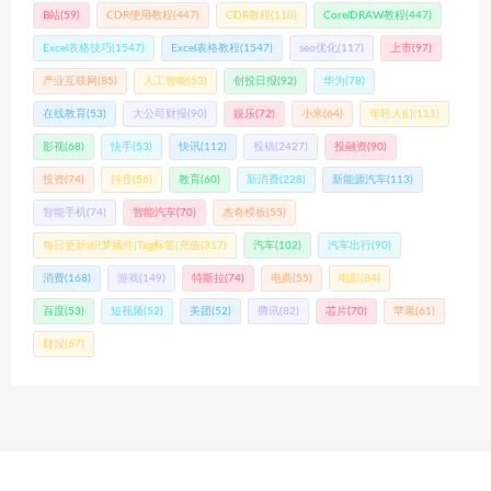
B站
(59)
CDR使用教程
(447)
CDR教程
(110)
CorelDRAW教程
(447)
Excel表格技巧
(1547)
Excel表格教程
(1547)
seo优化
(117)
上市
(97)
产业互联网
(85)
人工智能
(53)
创投日报
(92)
华为
(78)
在线教育
(53)
大公司财报
(90)
娱乐
(72)
小米
(64)
年轻人们
(111)
影视
(68)
快手
(53)
快讯
(112)
投稿
(2427)
投融资
(90)
投资
(74)
抖音
(56)
教育
(60)
新消费
(228)
新能源汽车
(113)
智能手机
(74)
智能汽车
(70)
杰奇模板
(55)
每日更新|织梦插件|Tag标签|充值
(317)
汽车
(102)
汽车出行
(90)
消费
(168)
游戏
(149)
特斯拉
(74)
电商
(55)
电影
(84)
百度
(53)
短视频
(52)
美团
(52)
腾讯
(82)
芯片
(70)
苹果
(61)
财报
(67)