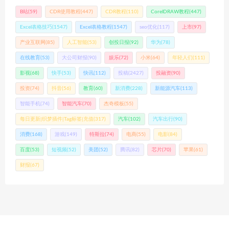
B站
(59)
CDR使用教程
(447)
CDR教程
(110)
CorelDRAW教程
(447)
Excel表格技巧
(1547)
Excel表格教程
(1547)
seo优化
(117)
上市
(97)
产业互联网
(85)
人工智能
(53)
创投日报
(92)
华为
(78)
在线教育
(53)
大公司财报
(90)
娱乐
(72)
小米
(64)
年轻人们
(111)
影视
(68)
快手
(53)
快讯
(112)
投稿
(2427)
投融资
(90)
投资
(74)
抖音
(56)
教育
(60)
新消费
(228)
新能源汽车
(113)
智能手机
(74)
智能汽车
(70)
杰奇模板
(55)
每日更新|织梦插件|Tag标签|充值
(317)
汽车
(102)
汽车出行
(90)
消费
(168)
游戏
(149)
特斯拉
(74)
电商
(55)
电影
(84)
百度
(53)
短视频
(52)
美团
(52)
腾讯
(82)
芯片
(70)
苹果
(61)
财报
(67)