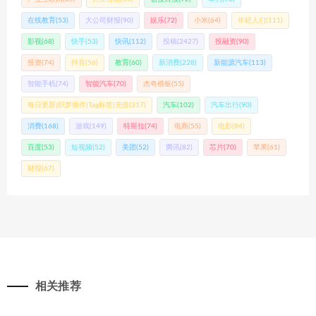
在线教育
(53)
大公司财报
(90)
娱乐
(72)
小米
(64)
年轻人们
(111)
影视
(68)
快手
(53)
快讯
(112)
投稿
(2427)
投融资
(90)
投资
(74)
抖音
(56)
教育
(60)
新消费
(228)
新能源汽车
(113)
智能手机
(74)
智能汽车
(70)
杰奇模板
(55)
每日更新|织梦插件|Tag标签|充值
(317)
汽车
(102)
汽车出行
(90)
消费
(168)
游戏
(149)
特斯拉
(74)
电商
(55)
电影
(84)
百度
(53)
短视频
(52)
美团
(52)
腾讯
(82)
芯片
(70)
苹果
(61)
财报
(67)
相关推荐