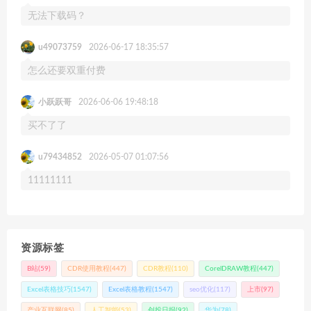
无法下载码？
u49073759
2026-06-17 18:35:57
怎么还要双重付费
小跃跃哥
2026-06-06 19:48:18
买不了了
u79434852
2026-05-07 01:07:56
11111111
资源标签
B站
(59)
CDR使用教程
(447)
CDR教程
(110)
CorelDRAW教程
(447)
Excel表格技巧
(1547)
Excel表格教程
(1547)
seo优化
(117)
上市
(97)
产业互联网
(85)
人工智能
(53)
创投日报
(92)
华为
(78)