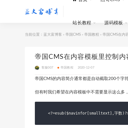
站长教程
源码模板
当前位置：
蓝大富博客
帝国CMS
帝国教程
帝国CMS在内容
>
>
>
帝国CMS在内容模板里控制内容简
客服007
帝国教程
2020-12-07
帝国CMS的内容简介通常都是自动截取200个字
但有时我们希望在内容模板中不需要显示这么多
<?=esub($navinfor[smalltext],字数)?