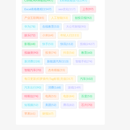
CorelDRAW教程
(447)
Excel表格技巧
(1547)
Excel表格教程
(1547)
seo优化
(117)
上市
(97)
产业互联网
(85)
人工智能
(53)
创投日报
(92)
华为
(78)
在线教育
(53)
大公司财报
(90)
娱乐
(72)
小米
(64)
年轻人们
(111)
影视
(68)
快手
(53)
快讯
(112)
投稿
(2427)
投融资
(90)
投资
(74)
抖音
(56)
教育
(60)
新消费
(228)
新能源汽车
(113)
智能手机
(74)
智能汽车
(70)
杰奇模板
(55)
每日更新|织梦插件|Tag标签|充值
(317)
汽车
(102)
汽车出行
(90)
消费
(168)
游戏
(149)
特斯拉
(74)
电商
(55)
电影
(84)
百度
(53)
短视频
(52)
美团
(52)
腾讯
(82)
芯片
(70)
苹果
(61)
财报
(67)