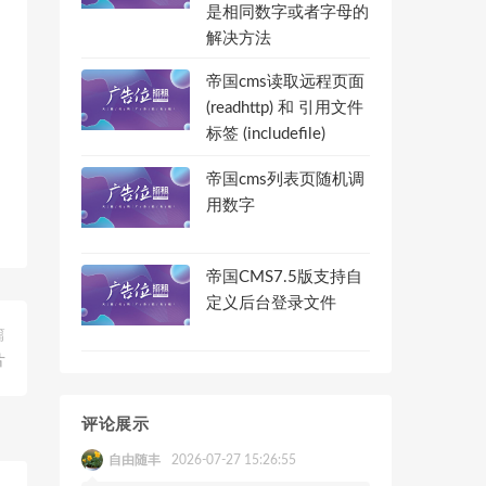
是相同数字或者字母的
解决方法
帝国cms读取远程页面
(readhttp) 和 引用文件
标签 (includefile)
帝国cms列表页随机调
用数字
帝国CMS7.5版支持自
定义后台登录文件
篇
片
评论展示
自由随丰
2026-07-27 15:26:55