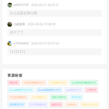
u49073759
2026-06-17 18:35:57
怎么还要双重付费
小跃跃哥
2026-06-06 19:48:18
买不了了
u79434852
2026-05-07 01:07:56
11111111
资源标签
B站
(59)
CDR使用教程
(447)
CDR教程
(110)
CorelDRAW教程
(447)
Excel表格技巧
(1547)
Excel表格教程
(1547)
seo优化
(117)
上市
(97)
产业互联网
(85)
人工智能
(53)
创投日报
(92)
华为
(78)
在线教育
(53)
大公司财报
(90)
娱乐
(72)
小米
(64)
年轻人们
(111)