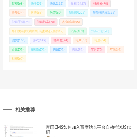
影视
(68)
快手
(53)
快讯
(112)
投稿
(2427)
投融资
(90)
投资
(74)
抖音
(56)
教育
(60)
新消费
(228)
新能源汽车
(113)
智能手机
(74)
智能汽车
(70)
杰奇模板
(55)
每日更新|织梦插件|Tag标签|充值
(317)
汽车
(102)
汽车出行
(90)
消费
(168)
游戏
(149)
特斯拉
(74)
电商
(55)
电影
(84)
百度
(53)
短视频
(52)
美团
(52)
腾讯
(82)
芯片
(70)
苹果
(61)
财报
(67)
相关推荐
帝国CMS如何加入百度站长平台自动推送JS代
码