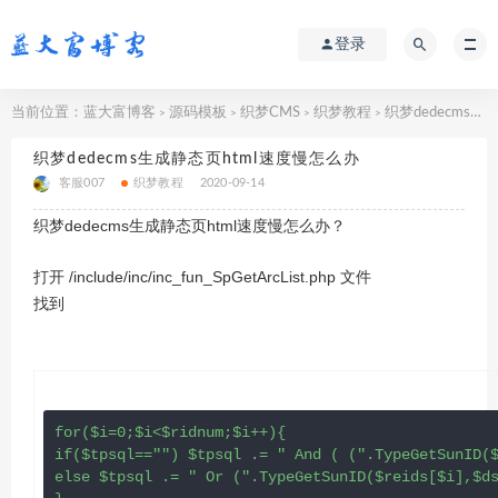
登录
当前位置：
蓝大富博客
源码模板
织梦CMS
织梦教程
织梦dedecms生成静态页html速度慢怎么办
>
>
>
>
织梦dedecms生成静态页html速度慢怎么办
客服007
织梦教程
2020-09-14
织梦dedecms生成静态页html速度慢怎么办？
打开 /include/inc/inc_fun_SpGetArcList.php 文件
找到
for($i=0;$i<$ridnum;$i++){

if($tpsql=="") $tpsql .= " And ( (".TypeGetSunID($
else $tpsql .= " Or (".TypeGetSunID($reids[$i],$ds