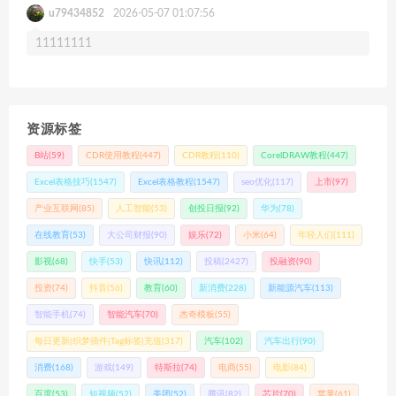
u79434852
2026-05-07 01:07:56
11111111
资源标签
B站
(59)
CDR使用教程
(447)
CDR教程
(110)
CorelDRAW教程
(447)
Excel表格技巧
(1547)
Excel表格教程
(1547)
seo优化
(117)
上市
(97)
产业互联网
(85)
人工智能
(53)
创投日报
(92)
华为
(78)
在线教育
(53)
大公司财报
(90)
娱乐
(72)
小米
(64)
年轻人们
(111)
影视
(68)
快手
(53)
快讯
(112)
投稿
(2427)
投融资
(90)
投资
(74)
抖音
(56)
教育
(60)
新消费
(228)
新能源汽车
(113)
智能手机
(74)
智能汽车
(70)
杰奇模板
(55)
每日更新|织梦插件|Tag标签|充值
(317)
汽车
(102)
汽车出行
(90)
消费
(168)
游戏
(149)
特斯拉
(74)
电商
(55)
电影
(84)
百度
(53)
短视频
(52)
美团
(52)
腾讯
(82)
芯片
(70)
苹果
(61)