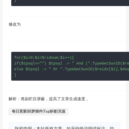
}
修改为
for($i=0;$i<$ridnum;$i++){

if($tpsql=="") $tpsql .= " And (".TypeGetSunID($re
else $tpsql .= " Or ".TypeGetSunID($reids[$i],$dsq
}
解析：将副栏目屏蔽，提高了文章生成速度 。
每日更新|织梦插件|Tag标签|充值
版权申明：本站所有文章，如无特殊说明或标注，均