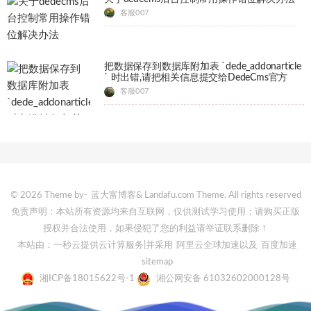
客服007
把数据保存到数据库附加表 `dede_addonarticle
` 时出错,请把相关信息提交给DedeCms官方
客服007
© 2026 Theme by-
蓝大富博客
& Landafu.com Theme. All rights reserved
免责声明：本站所有资源均来自互联网，仅供测试学习使用；请购买正版
授权并合法使用，如果侵犯了您的利益请举证联系删除！
本站由：一秒云提供云计算服务
|并采用
阿里云全球加速
以及
百度加速
sitemap
湘ICP备18015622号-1
湘公网安备 61032602000128号