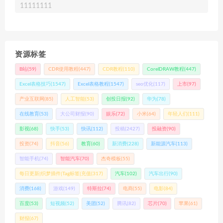
11111111
资源标签
B站
(59)
CDR使用教程
(447)
CDR教程
(110)
CorelDRAW教程
(447)
Excel表格技巧
(1547)
Excel表格教程
(1547)
seo优化
(117)
上市
(97)
产业互联网
(85)
人工智能
(53)
创投日报
(92)
华为
(78)
在线教育
(53)
大公司财报
(90)
娱乐
(72)
小米
(64)
年轻人们
(111)
影视
(68)
快手
(53)
快讯
(112)
投稿
(2427)
投融资
(90)
投资
(74)
抖音
(56)
教育
(60)
新消费
(228)
新能源汽车
(113)
智能手机
(74)
智能汽车
(70)
杰奇模板
(55)
每日更新|织梦插件|Tag标签|充值
(317)
汽车
(102)
汽车出行
(90)
消费
(168)
游戏
(149)
特斯拉
(74)
电商
(55)
电影
(84)
百度
(53)
短视频
(52)
美团
(52)
腾讯
(82)
芯片
(70)
苹果
(61)
财报
(67)