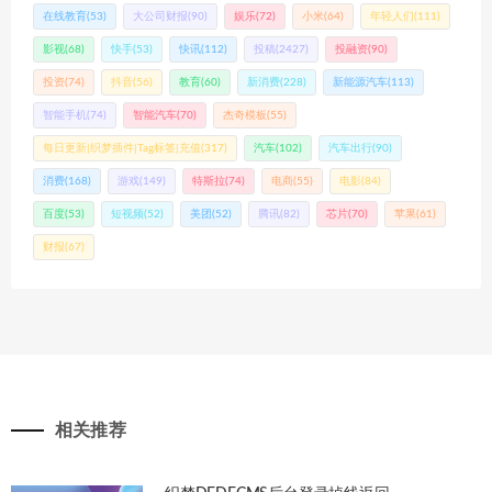
在线教育
(53)
大公司财报
(90)
娱乐
(72)
小米
(64)
年轻人们
(111)
影视
(68)
快手
(53)
快讯
(112)
投稿
(2427)
投融资
(90)
投资
(74)
抖音
(56)
教育
(60)
新消费
(228)
新能源汽车
(113)
智能手机
(74)
智能汽车
(70)
杰奇模板
(55)
每日更新|织梦插件|Tag标签|充值
(317)
汽车
(102)
汽车出行
(90)
消费
(168)
游戏
(149)
特斯拉
(74)
电商
(55)
电影
(84)
百度
(53)
短视频
(52)
美团
(52)
腾讯
(82)
芯片
(70)
苹果
(61)
财报
(67)
相关推荐