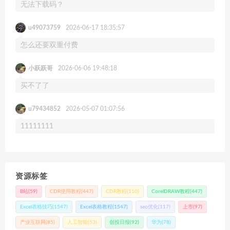
无法下载码？
u49073759
2026-06-17 18:35:57
怎么还要双重付费
小跃跃哥
2026-06-06 19:48:18
买不了了
u79434852
2026-05-07 01:07:56
11111111
资源标签
B站
(59)
CDR使用教程
(447)
CDR教程
(110)
CorelDRAW教程
(447)
Excel表格技巧
(1547)
Excel表格教程
(1547)
seo优化
(117)
上市
(97)
产业互联网
(85)
人工智能
(53)
创投日报
(92)
华为
(78)