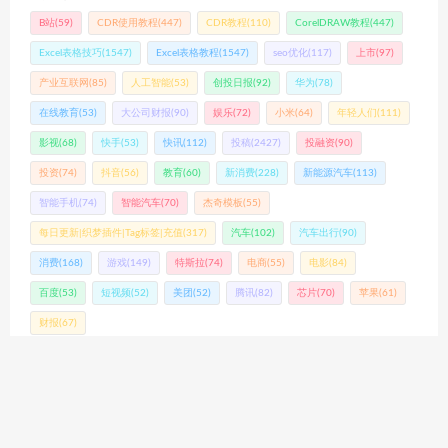
B站
(59)
CDR使用教程
(447)
CDR教程
(110)
CorelDRAW教程
(447)
Excel表格技巧
(1547)
Excel表格教程
(1547)
seo优化
(117)
上市
(97)
产业互联网
(85)
人工智能
(53)
创投日报
(92)
华为
(78)
在线教育
(53)
大公司财报
(90)
娱乐
(72)
小米
(64)
年轻人们
(111)
影视
(68)
快手
(53)
快讯
(112)
投稿
(2427)
投融资
(90)
投资
(74)
抖音
(56)
教育
(60)
新消费
(228)
新能源汽车
(113)
智能手机
(74)
智能汽车
(70)
杰奇模板
(55)
每日更新|织梦插件|Tag标签|充值
(317)
汽车
(102)
汽车出行
(90)
消费
(168)
游戏
(149)
特斯拉
(74)
电商
(55)
电影
(84)
百度
(53)
短视频
(52)
美团
(52)
腾讯
(82)
芯片
(70)
苹果
(61)
财报
(67)