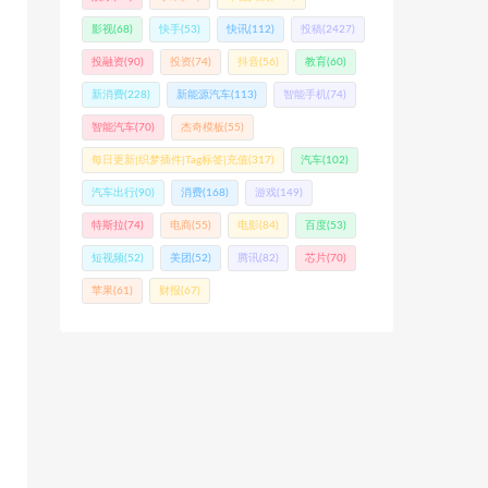
影视
(68)
快手
(53)
快讯
(112)
投稿
(2427)
投融资
(90)
投资
(74)
抖音
(56)
教育
(60)
新消费
(228)
新能源汽车
(113)
智能手机
(74)
智能汽车
(70)
杰奇模板
(55)
每日更新|织梦插件|Tag标签|充值
(317)
汽车
(102)
汽车出行
(90)
消费
(168)
游戏
(149)
特斯拉
(74)
电商
(55)
电影
(84)
百度
(53)
短视频
(52)
美团
(52)
腾讯
(82)
芯片
(70)
苹果
(61)
财报
(67)