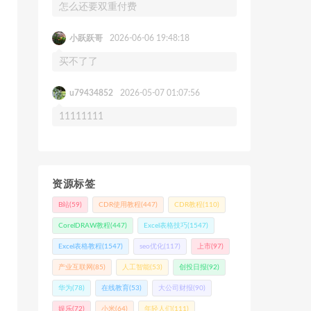
怎么还要双重付费
小跃跃哥
2026-06-06 19:48:18
买不了了
u79434852
2026-05-07 01:07:56
11111111
资源标签
B站
(59)
CDR使用教程
(447)
CDR教程
(110)
CorelDRAW教程
(447)
Excel表格技巧
(1547)
Excel表格教程
(1547)
seo优化
(117)
上市
(97)
产业互联网
(85)
人工智能
(53)
创投日报
(92)
华为
(78)
在线教育
(53)
大公司财报
(90)
娱乐
(72)
小米
(64)
年轻人们
(111)